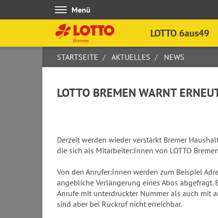
Menü
LOTTO 6aus49
In unseren LOTTO-Annahmestellen
STARTSEITE
AKTUELLES
NEWS
TOTO 6aus45 Auswahlwette
Spie
Spie
Spie
Spie
Spie
Onli
TOTO
NORMALSCHEIN
NORMALSCHEIN
NORMALSCHEIN
SPIELSCHEIN
BIN
GO!
-LOS
Übersicht und Ergebnisse der Sonder- und Zusatzauslosungen
Rubbellose in den LOTTO-
Wir erk
Wir er
Wir erk
Wir erk
Wir er
Ü
N
LOTTO BREMEN WARNT ERNEUT
Annahmestellen
Spie
N
N
SYSTEMSCHEIN
SYSTEMSCHEIN
Dauerschein
G
S
Gewi
Gewi
Gewi
Gewi
Gewi
Neuigkeiten von LOTTO Bremen
Wir erk
S
S
Typ
Einsatz
Anzahl Lose
Die Ge
Die Ge
Gewinn
Die Ge
Die Ge
P
S
Dauerschein
Dauerschein
News
Quicktipp spielen
+1
+2
+3
+4
+5
H
E
Quot
Quot
Quot
Quot
Derzeit werden wieder verstärkt Bremer Haushalt
Annahmestellensuche, Kontaktformular und weitere Services
Jackpot
Jackpot-Jäger
Jackpot-Jäger
+1
+2
+3
+4
Quoten
die sich als Mitarbeiter:Innen von LOTTO Breme
Q
+6
+7
+8
+9
+10
Annahmestellensuche
Quicktipp spielen
Quicktipp spielen
S
Von den Anrufer:Innen werden zum Beispiel Adre
Einfach, immer & überall mitspielen
Gewinnanfrage
+2
+2
+6
+4
+8
+6
+10
+8
+12
+10
angebliche Verlängerung eines Abos abgefragt. 
Anrufe mit unterdrückter Nummer als auch mit 
Kontakt
sind aber bei Rückruf nicht erreichbar.
Informationen über LOTTO Bremen
Newsletter