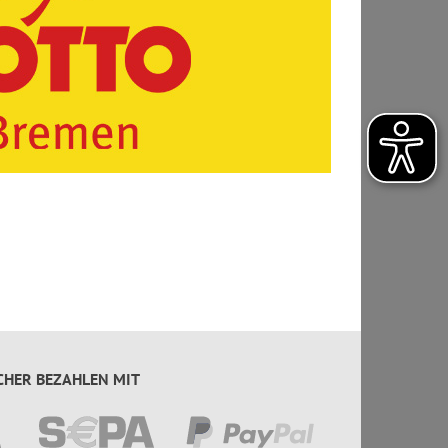
GISTRIEREN
CHER BEZAHLEN MIT