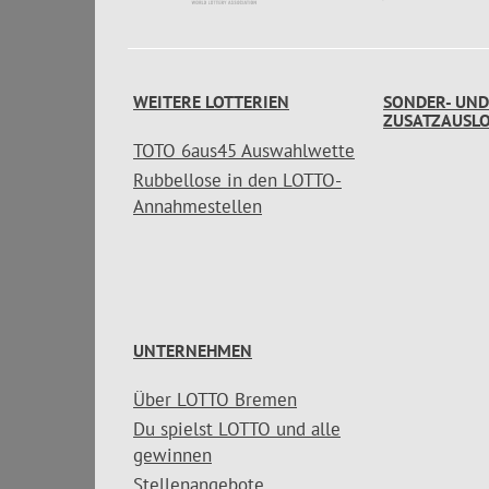
WEITERE LOTTERIEN
SONDER- UND
ZUSATZAUSL
TOTO 6aus45 Auswahlwette
Rubbellose in den LOTTO-
Annahmestellen
UNTERNEHMEN
Über LOTTO Bremen
Du spielst LOTTO und alle
gewinnen
Stellenangebote