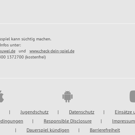
sspiel kann süchtig machen.
Infos unter:
uwei.de
und
www.check-dein-spiel.de
0800 1372700 (kostenfrei)
Jugendschutz
Datenschutz
Einsätze
edingungen
Responsible Disclosure
Impressum
Dauerspiel kündigen
Barrierefreiheit