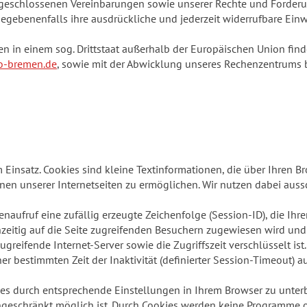
schlossenen Vereinbarungen sowie unserer Rechte und Forderunge
egebenenfalls ihre ausdrückliche und jederzeit widerrufbare Ein
 in einem sog. Drittstaat außerhalb der Europäischen Union findet
o-bremen.de
, sowie mit der Abwicklung unseres Rechenzentrums be
insatz. Cookies sind kleine Textinformationen, die über Ihren B
nen unserer Internetseiten zu ermöglichen. Wir nutzen dabei auss
tenaufruf eine zufällig erzeugte Zeichenfolge (Session-ID), die I
zeitig auf die Seite zugreifenden Besuchern zugewiesen wird und
zugreifende Internet-Server sowie die Zugriffszeit verschlüsselt is
r bestimmten Zeit der Inaktivität (definierter Session-Timeout) a
es durch entsprechende Einstellungen in Ihrem Browser zu unterb
ingeschränkt möglich ist. Durch Cookies werden keine Programme 