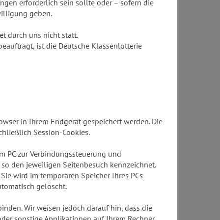
n erforderlich sein sollte oder – sofern die
willigung geben.
 durch uns nicht statt.
auftragt, ist die Deutsche Klassenlotterie
rowser in Ihrem Endgerät gespeichert werden. Die
chließlich Session-Cookies.
hrem PC zur Verbindungssteuerung und
 so den jeweiligen Seitenbesuch kennzeichnet.
t. Sie wird im temporären Speicher Ihres PCs
utomatisch gelöscht.
inden. Wir weisen jedoch darauf hin, dass die
oder sonstige Applikationen auf Ihrem Rechner