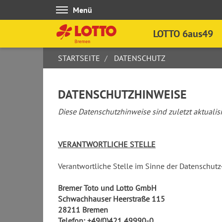
Menü
LOTTO 6aus49
In unseren LOTTO-Annahmestellen
STARTSEITE
DATENSCHUTZ
TOTO 6aus45 Auswahlwette
Spie
Spie
Spie
Spie
Spie
Onli
TOTO
NORMALSCHEIN
NORMALSCHEIN
NORMALSCHEIN
SPIELSCHEIN
BIN
GO!
-LOS
Übersicht und Ergebnisse der Sonder- und Zusatzauslosungen
Rubbellose in den LOTTO-
Wir erk
Wir er
Wir erk
Wir erk
Wir er
Ü
N
DATENSCHUTZHINWEISE
Annahmestellen
Spie
N
N
SYSTEMSCHEIN
SYSTEMSCHEIN
Dauerschein
G
S
Gewi
Gewi
Gewi
Gewi
Gewi
Neuigkeiten von LOTTO Bremen
Diese Datenschutzhinweise sind zuletzt aktualis
Wir erk
S
S
Typ
Einsatz
Anzahl Lose
Die Ge
Die Ge
Gewinn
Die Ge
Die Ge
P
S
Dauerschein
Dauerschein
News
Quicktipp spielen
+1
+2
+3
+4
+5
H
E
Quot
Quot
Quot
Quot
Annahmestellensuche, Kontaktformular und weitere Services
VERANTWORTLICHE STELLE
Jackpot
Jackpot-Jäger
Jackpot-Jäger
+1
+2
+3
+4
Quoten
Q
+6
+7
+8
+9
+10
Annahmestellensuche
Quicktipp spielen
Quicktipp spielen
Verantwortliche Stelle im Sinne der Datenschut
S
Einfach, immer & überall mitspielen
Gewinnanfrage
+2
+2
+6
+4
+8
+6
+10
+8
+12
+10
Bremer Toto und Lotto GmbH
Kontakt
Schwachhauser Heerstraße 115
Informationen über LOTTO Bremen
28211 Bremen
Newsletter
Telefon: +49(0)421 49990-0