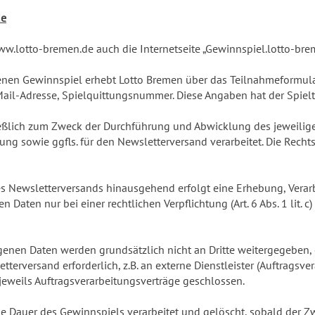
de
ww.lotto-bremen.de auch die Internetseite „Gewinnspiel.lotto-bre
tenen Gewinnspiel erhebt Lotto Bremen über das Teilnahmeformu
il-Adresse, Spielquittungsnummer. Diese Angaben hat der Spielte
ßlich zum Zweck der Durchführung und Abwicklung des jeweilige
sowie ggfls. für den Newsletterversand verarbeitet. Die Rechtsgru
s Newsletterversands hinausgehend erfolgt eine Erhebung, Verar
en nur bei einer rechtlichen Verpflichtung (Art. 6 Abs. 1 lit. c)
en Daten werden grundsätzlich nicht an Dritte weitergegeben, es 
rversand erforderlich, z.B. an externe Dienstleister (Auftragsver
jeweils Auftragsverarbeitungsverträge geschlossen.
 Dauer des Gewinnspiels verarbeitet und gelöscht, sobald der Zw