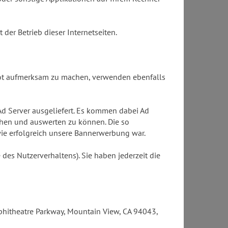
st der Betrieb dieser Internetseiten.
ebot aufmerksam zu machen, verwenden ebenfalls
 Ad Server ausgeliefert. Es kommen dabei Ad
ehen und auswerten zu können. Die so
ie erfolgreich unsere Bannerwerbung war.
e des Nutzerverhaltens). Sie haben jederzeit die
hitheatre Parkway, Mountain View, CA 94043,