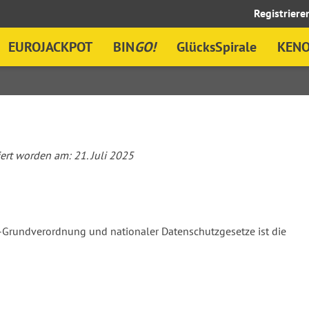
Registriere
Bitte füllen Sie die na
EUROJACKPOT
BIN
GO!
GlücksSpirale
KEN
damit Sie unser Spiel
E-Mail-Adresse
lanleitung
lanleitung
lanleitung
lanleitung
lanleitung
ne spielen
 13er Ergebniswette
Statistiken
Statistiken
Zusatzlotterien
Quoten
Statistiken
Angebot in LOTTO-
lären Ihnen LOTTO
klären Ihnen EUROJACKPOT
lären Ihnen BIN
lären Ihnen die GlücksSpirale
klären Ihnen KENO
GO!
Annahmestellen
bersicht
ormalschein
Trefferbilanz
Trefferbilanz
Spiel 77
Trefferbilanz
lanleitung Rubbellose
ormalschein
ormalschein
Zusatzlotterien
Zusatzlotterien
Geförderte Projekte
Zusatzlotterien
Zusatzlotterie
Passwort
oldene 7
ystemschein
Ihre Glückszahl
SUPER 6
Ihr Glücks-Tipp
nnzahlen
nnzahlen
nnzahlen
nnzahlen
nnzahlen
iert worden am: 21. Juli 2025
lären Ihnen Online-Rubbellose
ystemschein
ystemschein
Spiel 77
Spiel 77
Spiel 77
plus 5
winnzahlen von 1955 bis heute
winnzahlen von 2012 bis heute
zahlen von 2013 bis heute
winnzahlen von 1991 bis heute
winnzahlen von 2004 bis heute
latin 7
pielanleitung
Ihr Glücks-Tipp
SUPER 6
SUPER 6
SUPER 6
eisse 7
rgebnisse
en
en
en
en
ANM
 von 2013 bis heute
uoten
GlücksSpirale
GlücksSpirale
z-Grundverordnung und nationaler Datenschutzgesetze ist die
pielplan
Neu hier?
Dann