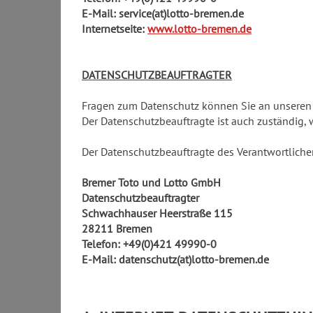
Über LOTTO Bremen
E-Mail: service(at)lotto-bremen.de
WhatsApp und Telegram
Internetseite:
www.lotto-bremen.de
Du spielst LOTTO und alle gewinnen
FAQ
Stellenangebote
DATENSCHUTZBEAUFTRAGTER
Vertriebspartner werden
Fragen zum Datenschutz können Sie an unseren b
Der Datenschutzbeauftragte ist auch zuständig,
Der Datenschutzbeauftragte des Verantwortlichen 
Bremer Toto und Lotto GmbH
Datenschutzbeauftragter
Schwachhauser Heerstraße 115
28211 Bremen
Telefon: +49(0)421 49990-0
E-Mail: datenschutz(at)lotto-bremen.de