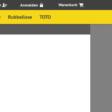
n
Warenkorb
Anmelden
chfolgenden Felder aus,
O
Rubbellose
TOTO
eangebot nutzen können.
10
50
540.000
300.000
EUR
EUR
MIO
MIO
EUR
EUR
Diesen Sonntag im Jackpot
Diesen Samstag im Jackpot
JETZT SPIELEN
JETZT SPIELEN
Diesen Dienstag im Jackpot
Diesen Samstag im Jackpot
ELDEN
JETZT SPIELEN
JETZT SPIELEN
Gewinnklasse 1, Chance rd. 1:1,6 Mio., ab 18 Jahren
Gewinnklasse 1, Chance rd. 1:1,3 Mio, ab 18 Jahren
Passwort vergessen?
Gewinnklasse 1, Chance rd. 1:140 Mio., ab 18 Jahren
Gewinnklasse 1, Chance rd. 1:140 Mio., ab 18 Jahren
 hier registrieren!