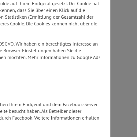
kie auf Ihrem Endgerät gesetzt. Der Cookie hat
kennen, dass Sie über einen Klick auf die
n Statistiken (Ermittlung der Gesamtzahl der
deres Cookie. Die Cookies können nicht über die
 DSGVO. Wir haben ein berechtigtes Interesse an
e Browser-Einstellungen haben Sie die
ehmen möchten. Mehr Informationen zu Google Ads
schen Ihrem Endgerät und dem Facebook-Server
ite besucht haben. Als Betreiber dieser
 durch Facebook. Weitere Informationen erhalten