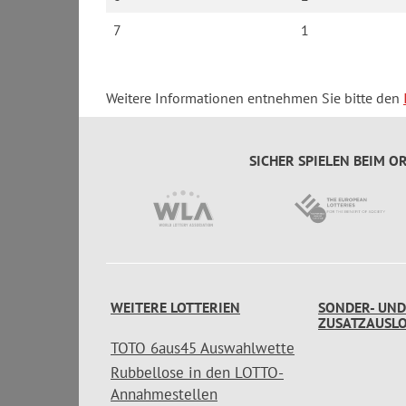
7
1
Weitere Informationen entnehmen Sie bitte den
SICHER SPIELEN BEIM O
WEITERE LOTTERIEN
SONDER- UND
ZUSATZAUSL
TOTO 6aus45 Auswahlwette
Rubbellose in den LOTTO-
Annahmestellen