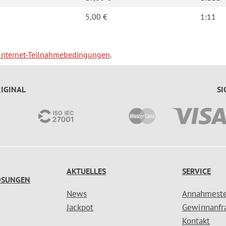
5,00 €
1:11
Internet-Teilnahmebedingungen
.
RIGINAL
SI
AKTUELLES
SERVICE
OSUNGEN
News
Annahmeste
Jackpot
Gewinnanfr
Kontakt