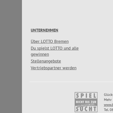
UNTERNEHMEN
Über LOTTO Bremen
Du spielst LOTTO und alle
gewinnen
Stellenangebote
Vertriebspartner werden
Glück
Mehr 
www.b
Tel. 