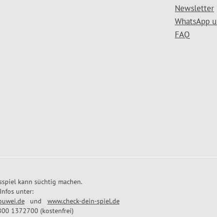
Newsletter
WhatsApp u
FAQ
sspiel kann süchtig machen.
Infos unter:
uwei.de
und
www.check-dein-spiel.de
0800 1372700 (kostenfrei)