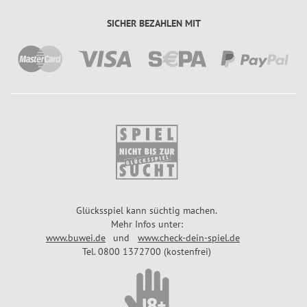
SICHER BEZAHLEN MIT
Glücksspiel kann süchtig machen.
Mehr Infos unter:
www.buwei.de
und
www.check-dein-spiel.de
Tel. 0800 1372700 (kostenfrei)