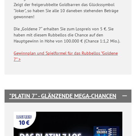
Zeigt der freigerubbelte Goldbarren das Glückssymbol
"Joker", so haben Sie alle 10 daneben stehenden Beträge
gewonnen!
Die „Goldene 7“ erhalten Sie zum Lospreis von 5 €. Sie
haben mit diesem Rubbellos die Chance auf den
Hauptgewinn in Höhe von 100.000 € (Chance 1:1,2 Mio.).
Gewinnplan und Spielformel für das Rubbellos "Goldene
7" >
"PLATIN 7" - GLÄNZENDE MEGA-CHANCEN