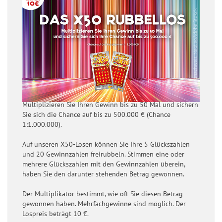
Multiplizieren Sie Ihren Gewinn bis zu 50 Mal und sichern
Sie sich die Chance auf bis zu 500.000 € (Chance
1:1.000.000).
Auf unseren X50-Losen können Sie Ihre 5 Glückszahlen
und 20 Gewinnzahlen freirubbeln. Stimmen eine oder
mehrere Glückszahlen mit den Gewinnzahlen überein,
haben Sie den darunter stehenden Betrag gewonnen.
Der Multiplikator bestimmt, wie oft Sie diesen Betrag
gewonnen haben. Mehrfachgewinne sind möglich. Der
Lospreis beträgt 10 €.