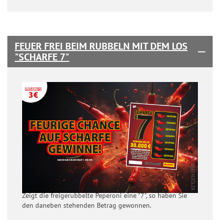
a
a
S
G
e
n
l
l
p
l
e
e
i
ü
e
c
FEUER FREI BEIM RUBBELN MIT DEM LOS
l
k
"SCHARFE 7"
a
s
n
-
l
T
e
i
it
p
u
p
n
g
E
r
g
Zeigt die freigerubbelte Peperoni eine "7", so haben Sie
e
den daneben stehenden Betrag gewonnen.
b