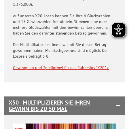
1:375.000).
Auf unseren X20-Losen können Sie Ihre 4 Glückszahlen
und 15 Gewinnzahlen freirubbeln. Stimmen eine oder
mehrere Glückszahlen mit den Gewinnzahlen überein,
haben Sie den darunter stehenden Betrag gewonnen.
Der Multiplikator bestimmt, wie oft Sie diesen Betrag
gewonnen haben. Mehrfachgewinne sind möglich. Der
Lospreis beträgt 5 €.
Gewinnplan und Spielformel für das Rubbellos "X20" >
X50 - MULTIPLIZIEREN SIE IHREN
GEWINN BIS ZU 50 MAL