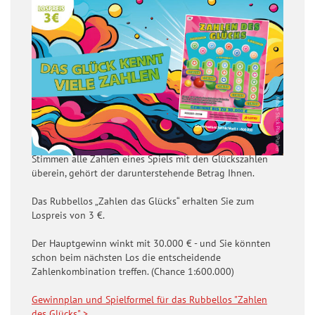
l
a
n
Stimmen alle Zahlen eines Spiels mit den Glückszahlen
überein, gehört der darunterstehende Betrag Ihnen.
Das Rubbellos „Zahlen das Glücks“ erhalten Sie zum
Lospreis von 3 €.
Der Hauptgewinn winkt mit 30.000 € - und Sie könnten
schon beim nächsten Los die entscheidende
Zahlenkombination treffen. (Chance 1:600.000)
Gewinnplan und Spielformel für das Rubbellos "Zahlen
des Glücks" >