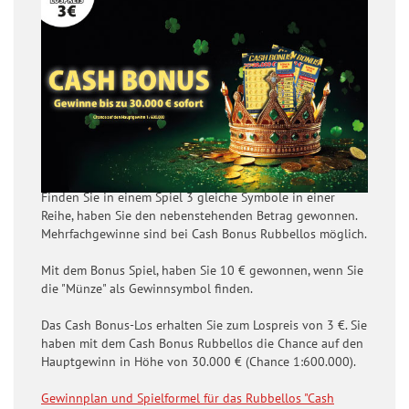
Finden Sie in einem Spiel 3 gleiche Symbole in einer
Reihe, haben Sie den nebenstehenden Betrag gewonnen.
Mehrfachgewinne sind bei Cash Bonus Rubbellos möglich.
Mit dem Bonus Spiel, haben Sie 10 € gewonnen, wenn Sie
die "Münze" als Gewinnsymbol finden.
Das Cash Bonus-Los erhalten Sie zum Lospreis von 3 €. Sie
haben mit dem Cash Bonus Rubbellos die Chance auf den
Hauptgewinn in Höhe von 30.000 € (Chance 1:600.000).
Gewinnplan und Spielformel für das Rubbellos "Cash