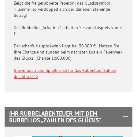
Zeigt die freigerubbelte Peperoni das Glückssymbol
n
"Flamme", so verdoppelt sich der daneben stehende
i
Betrag!
s
Das Rubbellos „Scharfe 7“ erhalten Sie zum Lospreis von 3
s
€.
e
Der scharfe Hauptgewinn liegt bei 30.000 € - Nutzen Sie
Q
Ihre Chance und zünden beim nächsten Los ein Feuerwerk
u
des Glücks. (Chance 1:600.000)
o
t
Gewinnplan und Spielformel für das Rubbellos "Zahlen
des Glücks" >
e
n
S
p
i
IHR RUBBELABENTEUER MIT DEM
e
RUBBELLOS „ZAHLEN DES GLÜCKS“
l
p