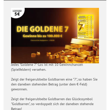
Jedes "Goldene 7"-Los ist mit 10 Gewinnchancen
(Spielfeldern) versehen.
Zeigt der freigerubbelte Goldbarren eine "7", so haben Sie
den daneben stehenden Betrag (unter dem €-Feld)
gewonnen.
Zeigt der freigerubbelte Goldbarren das Glückssymbol
"Goldbarren", so verdoppelt sich der daneben stehende
Betrag!