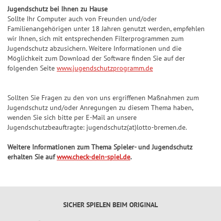
a
a
S
G
e
Jugendschutz bei Ihnen zu Hause
n
l
l
p
l
Sollte Ihr Computer auch von Freunden und/oder
e
e
Familienangehörigen unter 18 Jahren genutzt werden, empfehlen
i
ü
wir Ihnen, sich mit entsprechenden Filterprogrammen zum
e
c
Jugendschutz abzusichern. Weitere Informationen und die
l
k
Möglichkeit zum Download der Software finden Sie auf der
a
s
folgenden Seite
www.jugendschutzprogramm.de
n
-
l
T
Sollten Sie Fragen zu den von uns ergriffenen Maßnahmen zum
e
i
Jugendschutz und/oder Anregungen zu diesem Thema haben,
it
p
wenden Sie sich bitte per E-Mail an unsere
Jugendschutzbeauftragte: jugendschutz(at)lotto-bremen.de.
u
p
n
Weitere Informationen zum Thema Spieler- und Jugendschutz
g
erhalten Sie auf
www.check-dein-spiel.de
.
E
r
g
SICHER SPIELEN BEIM ORIGINAL
e
b