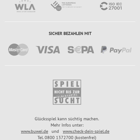
n
i
s
s
SICHER BEZAHLEN MIT
e
Q
u
o
t
e
n
S
p
i
Glücksspiel kann süchtig machen.
e
Mehr Infos unter:
l
www.buwei.de
und
www.check-dein-spiel.de
p
Tel. 0800 1372700 (kostenfrei)