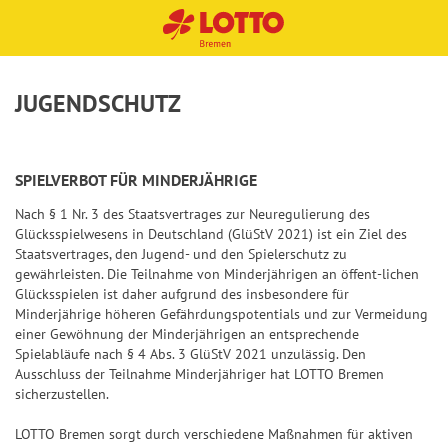
JUGENDSCHUTZ
TOT
Spie
Spie
Sp
Spielanlei
Spielanlei
Online
Zu
Stati
Stati
Quoten
Statistike
Angebot
NORMALSCHEIN
NORMALSCHEIN
BIN
NORMALSCHEIN
SPIELSCHEIN
GO!
-LOS
O
lanl
lanl
iel
tung
tung
spielen
sat
stike
stike
n
in LOTTO-
Zusatzlot
13er
eitu
eitu
anl
Wir erklären
Wir erklären
zlo
n
n
Annahme
SYSTEMSCHEIN
SYSTEMSCHEIN
Übersi
Treffer
Ihnen die
Ihnen KENO
SPIELVERBOT FÜR MINDERJÄHRIGE
Spielanlei
terien
Zusatzlot
Erge
ng
ng
eit
tte
stellen
Dauerschein
Typ
Einsatz
cht
T
T
bilanz
GlücksSpirale
tung
Zusa
Zusa
terie
bnis
Wir
Wir
un
rie
Nach § 1 Nr. 3 des Staatsvertrages zur Neuregulierung des
r
r
Anzahl Lose
Gewinnza
Spiel
Golde
Ihr
erkläre
erkläre
Quicktipp
Dauerschein
Dauerschein
Glücksspielwesens in Deutschland (GlüStV 2021) ist ein Ziel des
Rubbello
tzlot
tzlot
wett
g
Gewinnza
n
e
e
hlen
n
n
77
plus 5
ne 7
Glücks
spielen
+1
Staatsvertrages, den Jugend- und den Spielerschutz zu
se
terie
terie
e
Wir
hlen
Ihnen
Ihnen
1
+2
+3
+4
S
ff
ff
Die
Jackpot-
Jackpot-
gewährleisten. Die Teilnahme von Minderjährigen an öffent-lichen
-Tipp
erkl
LOTTO
EUROJ
Platin
Wir erklären
Ge
n
n
Die
Gewinnzahlen
SUPER
N
p
e
e
Glücksspielen ist daher aufgrund des insbesondere für
ären
ACKPO
+2
Jäger
Jäger
Ihnen Online-
Gewinnzahlen
von 2004 bis
N
7
för
Ihne
T
6
Minderjährige höheren Gefährdungspotentials und zur Vermeidung
o
i
r
r
Rubbellose
Gew
von 1991 bis
heute
Quicktipp
Quicktipp
S
S
o
n
einer Gewöhnung der Minderjährigen an entsprechende
de
heute
N
Heisse
spielen
spielen
+3
r
e
b
b
innz
BIN
p
p
r
Gew
Spielabläufe nach § 4 Abs. 3 GlüStV 2021 unzulässig. Den
+6
+4
+8
+6
+10
+8
+10
+12
rte
Quoten
o
GO!
7
m
l
il
il
ahle
i
i
Ausschluss der Teilnahme Minderjähriger hat LOTTO Bremen
m
innz
Pr
r
+4
a
7
a
a
sicherzustellen.
n
e
e
a
ahle
Ge
oje
m
l
7
n
n
Die
l
l
l
n
wi
+5
LOTTO Bremen sorgt durch verschiedene Maßnahmen für aktiven
kte
Gewin
a
s
z
z