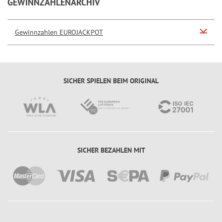
GEWINNZAHLENARCHIV
a
a
S
G
e
n
l
l
p
l
e
e
i
ü
Gewinnzahlen EUROJACKPOT
e
c
l
k
a
s
n
-
SICHER SPIELEN BEIM ORIGINAL
l
T
e
i
it
p
u
p
n
SICHER BEZAHLEN MIT
g
E
r
g
e
b