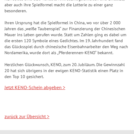
a
a
S
G
e
aber auch ihre Spielformel macht die Lotterie zu einer ganz
n
l
l
p
l
besonderen.
e
e
i
ü
Ihren Ursprung hat die Spielformel in China, wo vor über 2 000
e
c
Jahren das „weiße Taubenspiel“ zur Finanzierung der Chinesischen
l
k
Mauer ins Leben gerufen wurde. Statt um Zahlen ging es dabei um
a
s
die ersten 120 Symbole eines Gedichtes. Im 19. Jahrhundert fand
das Glücksspiel durch chinesische Eisenbahnarbeiter den Weg nach
n
-
Nordamerika, wurde dort als „Pferderennen-KENO“ bekannt.
l
T
e
i
Herzlichen Glückwunsch, KENO, zum 20. Jubiläum. Die Gewinnzahl
it
p
20 hat sich übrigens in der ewigen KENO-Statistik einen Platz in
den Top 10 gesichert.
u
p
n
Jetzt KENO-Schein abgeben
>
g
E
r
zurück zur Übersicht
>
g
e
b