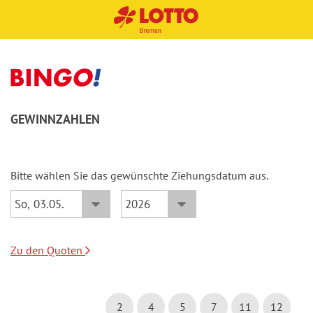
TOT
Spie
Spie
Sp
Spielanlei
Spielanlei
Online
Zu
Stati
Stati
Quoten
Statistike
Angebot
NORMALSCHEIN
NORMALSCHEIN
BIN
NORMALSCHEIN
SPIELSCHEIN
GO!
-LOS
O
lanl
lanl
iel
tung
tung
spielen
sat
stike
stike
n
in LOTTO-
Zusatzlot
13er
eitu
eitu
anl
Wir erklären
Wir erklären
zlo
n
n
Annahme
SYSTEMSCHEIN
SYSTEMSCHEIN
Übersi
Treffer
GEWINNZAHLEN
Ihnen die
Ihnen KENO
Spielanlei
terien
Zusatzlot
Erge
ng
ng
eit
tte
stellen
Dauerschein
Typ
Einsatz
cht
T
T
bilanz
GlücksSpirale
tung
Zusa
Zusa
terie
bnis
Wir
Wir
un
rie
r
r
Anzahl Lose
Gewinnza
Spiel
Golde
Ihr
erkläre
erkläre
Quicktipp
Dauerschein
Dauerschein
Rubbello
tzlot
tzlot
wett
g
Gewinnza
n
e
e
hlen
n
n
77
plus 5
ne 7
Glücks
spielen
Bitte wählen Sie das gewünschte Ziehungsdatum aus.
+1
se
terie
terie
e
Wir
hlen
Ihnen
Ihnen
1
+2
+3
+4
S
ff
ff
Die
Jackpot-
Jackpot-
-Tipp
erkl
LOTTO
EUROJ
Platin
Wir erklären
Ge
n
n
Die
Gewinnzahlen
SUPER
N
p
e
e
ären
ACKPO
+2
Jäger
Jäger
Ihnen Online-
Gewinnzahlen
von 2004 bis
N
7
för
Ihne
T
6
o
i
r
r
Rubbellose
Gew
von 1991 bis
heute
Quicktipp
Quicktipp
S
S
o
n
de
heute
N
Heisse
spielen
spielen
+3
r
e
b
b
innz
BIN
p
p
r
Gew
+6
+4
+8
+6
+10
+8
+10
+12
Zu den Quoten
rte
Quoten
o
GO!
7
m
l
il
il
ahle
i
i
m
innz
Pr
r
+4
a
7
a
a
n
e
e
a
ahle
Ge
oje
m
l
7
n
n
Die
l
l
l
n
wi
+5
kte
Gewin
a
2
4
5
7
11
12
s
z
z