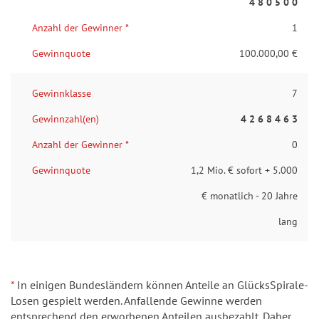
4
8
0
5
0
0
l
a
Anzahl der Gewinner *
1
n
Gewinnquote
100.000,00 €
Gewinnklasse
7
Gewinnzahl(en)
4
2
6
8
4
6
3
Anzahl der Gewinner *
0
Gewinnquote
1,2 Mio. € sofort + 5.000
€ monatlich - 20 Jahre
lang
*
In einigen Bundesländern können Anteile an GlücksSpirale-
Losen gespielt werden. Anfallende Gewinne werden
entsprechend den erworbenen Anteilen ausbezahlt. Daher