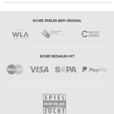
SICHER SPIELEN BEIM ORIGINAL
SICHER BEZAHLEN MIT