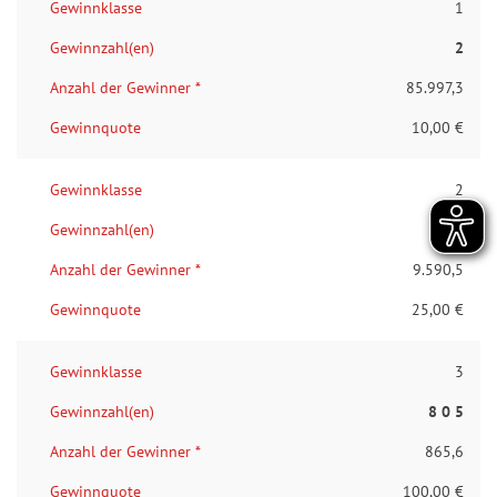
a
a
Gewinnklasse
1
S
G
e
n
l
l
p
l
Gewinnzahl(en)
2
e
e
i
ü
Anzahl der Gewinner *
85.997,3
e
c
l
k
Gewinnquote
10,00 €
a
s
n
-
Gewinnklasse
2
l
T
Gewinnzahl(en)
7
8
e
i
it
p
Anzahl der Gewinner *
9.590,5
u
p
Gewinnquote
25,00 €
n
g
Gewinnklasse
3
E
r
Gewinnzahl(en)
8
0
5
g
Anzahl der Gewinner *
865,6
e
b
Gewinnquote
100,00 €