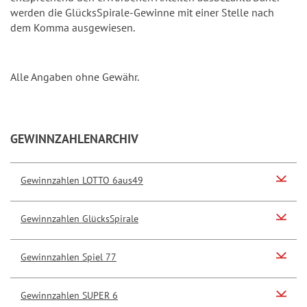
werden die GlücksSpirale-Gewinne mit einer Stelle nach
dem Komma ausgewiesen.
Alle Angaben ohne Gewähr.
GEWINNZAHLENARCHIV
Gewinnzahlen LOTTO 6aus49
Gewinnzahlen GlücksSpirale
Gewinnzahlen Spiel 77
Gewinnzahlen SUPER 6