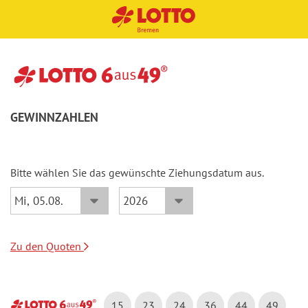
TOT
Spie
Spie
Sp
Spielanlei
Spielanlei
Online
Zu
Stati
Stati
Quoten
Statistike
Angebot
NORMALSCHEIN
NORMALSCHEIN
BIN
NORMALSCHEIN
SPIELSCHEIN
GO!
-LOS
O
lanl
lanl
iel
tung
tung
spielen
sat
stike
stike
n
in LOTTO-
Zusatzlot
13er
eitu
eitu
anl
Wir erklären
Wir erklären
zlo
n
n
Annahme
SYSTEMSCHEIN
SYSTEMSCHEIN
Übersi
Treffer
GEWINNZAHLEN
Ihnen die
Ihnen KENO
Spielanlei
terien
Zusatzlot
Erge
ng
ng
eit
tte
stellen
Dauerschein
Typ
Einsatz
cht
T
T
bilanz
GlücksSpirale
tung
Zusa
Zusa
terie
bnis
Wir
Wir
un
rie
r
r
Anzahl Lose
Gewinnza
Spiel
Golde
Ihr
erkläre
erkläre
Quicktipp
Dauerschein
Dauerschein
Rubbello
tzlot
tzlot
wett
g
Gewinnza
n
e
e
hlen
n
n
77
plus 5
ne 7
Glücks
spielen
Bitte wählen Sie das gewünschte Ziehungsdatum aus.
+1
se
terie
terie
e
Wir
hlen
Ihnen
Ihnen
1
+2
+3
+4
S
ff
ff
Die
Jackpot-
Jackpot-
-Tipp
erkl
LOTTO
EUROJ
Platin
Wir erklären
Ge
n
n
Die
Gewinnzahlen
SUPER
N
p
e
e
ären
ACKPO
+2
Jäger
Jäger
Ihnen Online-
Gewinnzahlen
von 2004 bis
N
7
för
Ihne
T
6
o
i
r
r
Rubbellose
Gew
von 1991 bis
heute
Quicktipp
Quicktipp
S
S
o
n
de
heute
N
Heisse
spielen
spielen
+3
r
e
b
b
innz
BIN
p
p
r
Gew
+6
+4
+8
+6
+10
+8
+10
+12
Zu den Quoten
rte
Quoten
o
GO!
7
m
l
il
il
ahle
i
i
m
innz
Pr
r
+4
a
7
a
a
n
e
e
a
ahle
Ge
oje
m
l
7
n
n
Die
l
l
l
n
wi
+5
kte
Gewin
a
s
z
z
15
23
24
36
44
49