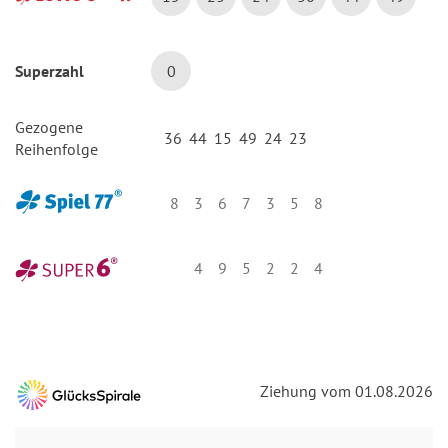
7
7
S
s
nzahle
Die
nn
l
c
n von
Gewin
7
7
U
I
+6
c
za
s
1955
nzahle
h
P
h
h
hle
bis
n von
c
S
S
e
Superzahl
0
heute
2012
+7
E
r
e
n
h
U
U
bis
i
R
e
i
Gew
heute
e
Quo
P
P
+8
n
innz
Gezogene
6
G
n
36
44
15
49
24
23
i
ten
ahle
E
E
Reihenfolge
Quo
S
l
n
S
n
+9
+10
R
R
ten
von
y
ü
y
6
6
201
S
s
c
8
3
6
7
3
5
8
3 bis
s
y
heut
t
k
G
G
t
e
s
e
s
l
l
e
4
9
5
2
2
4
t
m
z
ü
ü
Qu
m
e
s
a
c
c
ot
s
m
c
h
k
k
en
c
s
h
l
s
s
Quot
h
c
en
e
S
S
I
e
Ziehung vom 01.08.2026
von
h
i
p
p
201
h
i
e
3 bis
n
ir
ir
r
n
heut
i