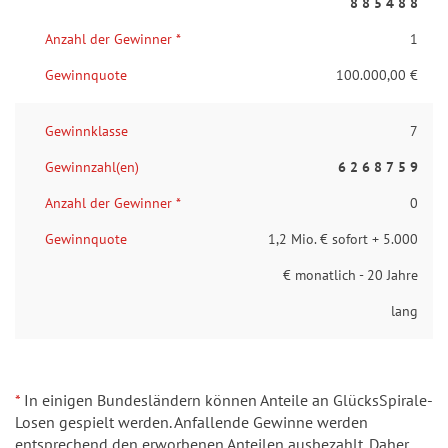
8
8
5
4
8
8
l
a
Anzahl der Gewinner *
1
n
Gewinnquote
100.000,00 €
Gewinnklasse
7
Gewinnzahl(en)
6
2
6
8
7
5
9
Anzahl der Gewinner *
0
Gewinnquote
1,2 Mio. € sofort + 5.000
€ monatlich - 20 Jahre
lang
*
In einigen Bundesländern können Anteile an GlücksSpirale-
Losen gespielt werden. Anfallende Gewinne werden
entsprechend den erworbenen Anteilen ausbezahlt. Daher