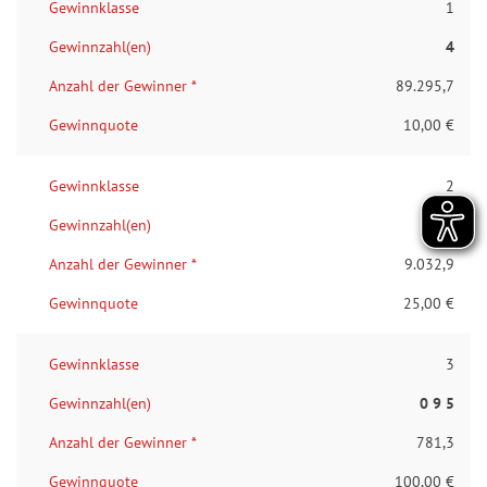
a
a
Gewinnklasse
1
S
G
e
n
l
l
p
l
Gewinnzahl(en)
4
e
e
i
ü
Anzahl der Gewinner *
89.295,7
e
c
l
k
Gewinnquote
10,00 €
a
s
n
-
Gewinnklasse
2
l
T
Gewinnzahl(en)
4
9
e
i
it
p
Anzahl der Gewinner *
9.032,9
u
p
Gewinnquote
25,00 €
n
g
Gewinnklasse
3
E
r
Gewinnzahl(en)
0
9
5
g
Anzahl der Gewinner *
781,3
e
b
Gewinnquote
100,00 €