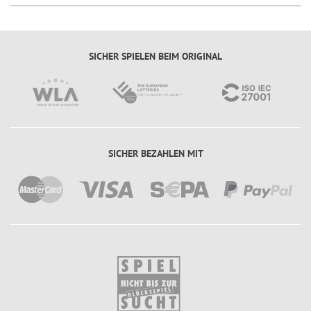
SICHER SPIELEN BEIM ORIGINAL
SICHER BEZAHLEN MIT