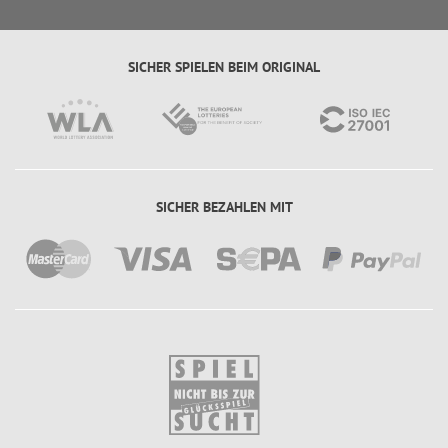
SICHER SPIELEN BEIM ORIGINAL
SICHER BEZAHLEN MIT