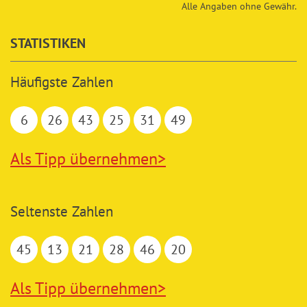
Alle Angaben ohne Gewähr.
STATISTIKEN
Häufigste Zahlen
6
26
43
25
31
49
Als Tipp übernehmen
>
Seltenste Zahlen
45
13
21
28
46
20
Als Tipp übernehmen
>