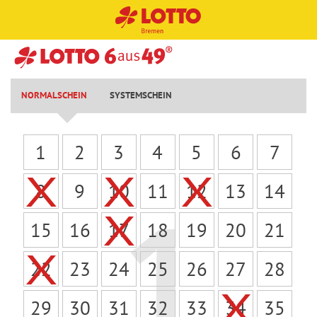
TOT
Spie
Spie
Sp
Spielanlei
Spielanlei
Online
Zu
Stati
Stati
Quoten
Statistike
Angebot
NORMALSCHEIN
NORMALSCHEIN
BIN
NORMALSCHEIN
SPIELSCHEIN
GO!
-LOS
NORMALSCHEIN
O
lanl
lanl
iel
tung
tung
spielen
SYSTEMSCHEIN
sat
stike
stike
n
in LOTTO-
Zusatzlot
13er
eitu
eitu
anl
Wir erklären
Wir erklären
zlo
n
n
Annahme
SYSTEMSCHEIN
SYSTEMSCHEIN
Übersi
Treffer
Ihnen die
Ihnen KENO
Spielanlei
terien
Zusatzlot
Erge
ng
ng
eit
tte
stellen
Dauerschein
Typ
Einsatz
cht
T
T
bilanz
GlücksSpirale
1
2
3
4
5
6
7
tung
Zusa
Zusa
terie
bnis
Wir
Wir
un
rie
r
r
Anzahl Lose
Gewinnza
Spiel
Golde
Ihr
erkläre
erkläre
Quicktipp
Dauerschein
Dauerschein
Rubbello
tzlot
tzlot
wett
g
Gewinnza
n
e
e
hlen
n
n
77
plus 5
ne 7
Glücks
spielen
+1
se
terie
terie
e
Wir
hlen
Ihnen
Ihnen
8
9
10
11
12
13
14
1
+2
+3
+4
S
ff
ff
Die
Jackpot-
Jackpot-
-Tipp
erkl
LOTTO
EUROJ
Platin
Wir erklären
Ge
n
n
Die
Gewinnzahlen
SUPER
N
p
e
e
ären
ACKPO
+2
Jäger
Jäger
Ihnen Online-
Gewinnzahlen
von 2004 bis
N
7
för
Ihne
T
6
o
i
r
r
15
16
17
18
19
20
21
Rubbellose
Gew
von 1991 bis
heute
Quicktipp
Quicktipp
S
S
o
n
de
heute
N
Heisse
spielen
spielen
+3
r
e
b
b
innz
BIN
p
p
r
Gew
+6
+4
+8
+6
+10
+8
+10
+12
rte
Quoten
o
GO!
7
m
l
il
il
ahle
22
23
24
25
26
27
28
i
i
m
innz
Pr
r
+4
a
7
a
a
n
e
e
a
ahle
Ge
oje
m
l
7
n
n
Die
l
l
l
29
30
31
32
33
34
35
n
wi
+5
kte
Gewin
a
s
z
z