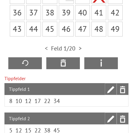
7
7
S
s
nzahle
Die
nn
l
c
n von
Gewin
7
7
U
I
+6
c
za
36
37
38
39
40
41
42
s
1955
nzahle
h
P
h
h
hle
bis
n von
c
S
S
e
heute
2012
+7
E
r
e
n
h
U
U
43
44
45
46
47
48
49
bis
i
R
e
i
Gew
heute
e
Quo
P
P
+8
n
innz
6
G
n
i
ten
ahle
E
E
Quo
S
l
n
<
Feld
1
/20
>
S
n
+9
+10
R
R
ten
von
y
ü
y
6
6
201
S
s
c
3 bis
s
y
heut
t
k
G
G
t
e
s
e
s
l
l
e
Tippfelder
t
m
z
ü
ü
Qu
m
e
Tippfeld 1
s
a
c
c
ot
s
m
c
h
k
k
en
8
10
12
17
22
34
c
s
h
l
s
s
Quot
h
c
en
e
S
S
I
e
von
h
Tippfeld 2
i
p
p
201
h
i
e
3 bis
n
ir
ir
r
5
12
15
22
38
45
n
heut
i