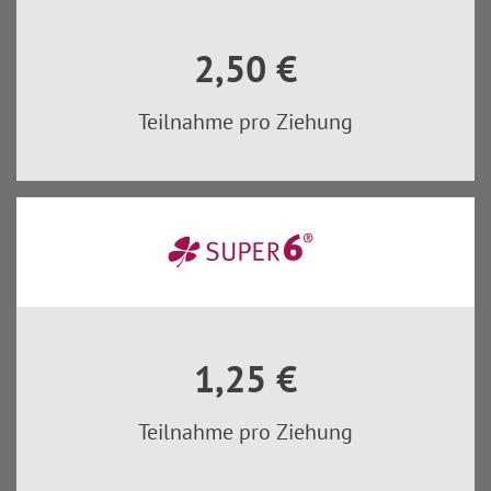
2,50 €
Teilnahme pro Ziehung
1,25 €
Teilnahme pro Ziehung