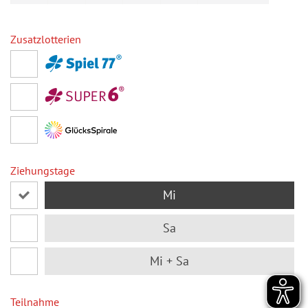
9
7
9
9
1
9
2
n
0
8
0
0
2
0
3
i
Zusatzlotterien
9
3
4
s
s
0
4
5
e
5
6
Q
u
6
7
o
7
8
t
Ziehungstage
8
9
e
n
Mi
9
0
S
0
Sa
p
i
Mi + Sa
e
l
p
Teilnahme