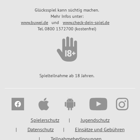
Glücksspiel kann süchtig machen.
Mehr Infos unter:
www.buwei.de
und
www.check-dein-spiel.de
Tel. 0800 1372700 (kostenfrei)
Spielteilnahme ab 18 Jahren.
Spielerschutz
Jugendschutz
Datenschutz
Einsätze und Gebühren
Teilnahmebedingungen