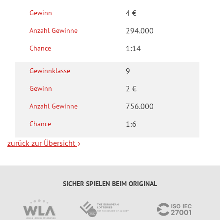
4 €
Gewinn
294.000
Anzahl Gewinne
1:14
Chance
9
Gewinn­klasse
2 €
Gewinn
756.000
Anzahl Gewinne
1:6
Chance
zurück zur Übersicht
SICHER SPIELEN BEIM ORIGINAL