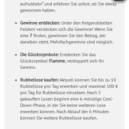
aufrubbeln“ und erfahren Sie sofort, ob Sie etwas
n
gewonnen haben.
i
s
Gewinne entdecken:
Unter den freigerubbelten
s
Feldern verstecken sich die Gewinne! Wenn Sie
e
eine
7
finden, gewinnen Sie den Betrag, der
daneben steht. Mehrfachgewinne sind möglich.
Q
u
Die Glückssymbole:
Entdecken Sie das
o
Glückssymbol
Flamme
, verdoppelt sich Ihr
t
Gewinn.
e
n
Rubbellose kaufen:
Aktuell können Sie bis zu 10
Rubbellose pro Tag erwerben und maximal 100 €
S
pro Tag für Rubbellose einsetzen. Nach 5
p
gekauften Losen beginnt eine 6-minütige Cool-
i
Down-Phase, in der Sie keine weiteren Lose
e
erwerben können. Nach Ablauf der 6 Minuten
l
können Sie weitere Rubbellose kaufen.
p