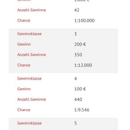
42
Anzahl Gewinne
1:100.000
Chance
3
Gewinn­klasse
200 €
Gewinn
350
Anzahl Gewinne
1:12.000
Chance
4
Gewinn­klasse
100 €
Gewinn
440
Anzahl Gewinne
1:9.546
Chance
5
Gewinn­klasse