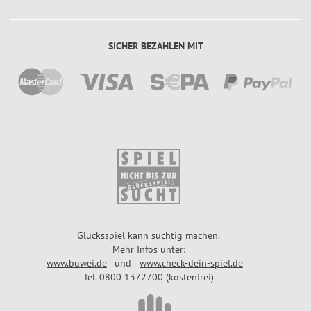
SICHER BEZAHLEN MIT
Glücksspiel kann süchtig machen.
Mehr Infos unter:
www.buwei.de
und
www.check-dein-spiel.de
Tel. 0800 1372700 (kostenfrei)