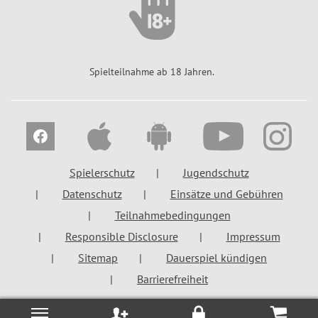
Spielteilnahme ab 18 Jahren.
Spielerschutz
Jugendschutz
Datenschutz
Einsätze und Gebühren
Teilnahmebedingungen
Responsible Disclosure
Impressum
Sitemap
Dauerspiel kündigen
Barrierefreiheit