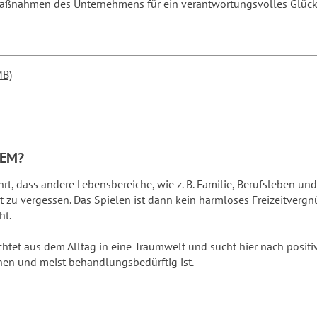
 Maßnahmen des Unternehmens für ein verantwortungsvolles Glück
MB)
LEM?
t, dass andere Lebensbereiche, wie z. B. Familie, Berufsleben un
t zu vergessen. Das Spielen ist dann kein harmloses Freizeitvergn
ht.
chtet aus dem Alltag in eine Traumwelt und sucht hier nach positi
chen und meist behandlungsbedürftig ist.