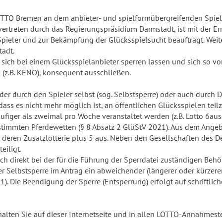
TTO Bremen an dem anbieter- und spielformübergreifenden Spieler
ertreten durch das Regierungspräsidium Darmstadt, ist mit der E
pieler und zur Bekämpfung der Glücksspielsucht beauftragt. Weit
tadt.
sich bei einem Glücksspielanbieter sperren lassen und sich so vo
 (z.B. KENO), konsequent ausschließen.
r durch den Spieler selbst (sog. Selbstsperre) oder auch durch Dr
, dass es nicht mehr möglich ist, an öffentlichen Glücksspielen 
häufiger als zweimal pro Woche veranstaltet werden (z.B. Lotto 6au
stimmten Pferdewetten (§ 8 Absatz 2 GlüStV 2021). Aus dem Ange
d deren Zusatzlotterie plus 5 aus. Neben den Gesellschaften des 
eiligt.
h direkt bei der für die Führung der Sperrdatei zuständigen Behö
er Selbstsperre im Antrag ein abweichender (längerer oder kürzer
. Die Beendigung der Sperre (Entsperrung) erfolgt auf schriftlich
halten Sie auf dieser Internetseite und in allen LOTTO-Annahmest