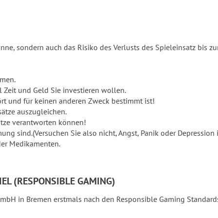
JETZT RE
nne, sondern auch das Risiko des Verlusts des Spieleinsatz bis zu
mmen.
el Zeit und Geld Sie investieren wollen.
ört und für keinen anderen Zweck bestimmt ist!
sätze auszugleichen.
sätze verantworten können!
mung sind.(Versuchen Sie also nicht, Angst, Panik oder Depression 
oder Medikamenten.
EL (RESPONSIBLE GAMING)
mbH in Bremen erstmals nach den Responsible Gaming Standards d