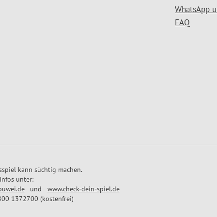
WhatsApp u
FAQ
sspiel kann süchtig machen.
Infos unter:
uwei.de
und
www.check-dein-spiel.de
0800 1372700 (kostenfrei)