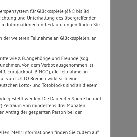
sperrsystem für Glücksspiele (§§ 8 bis 8d
rrichtung und Unterhaltung des übergreifenden
ere Informationen und Erläuterungen finden Sie
n der weiteren Teilnahme an Glücksspielen, an
itte wie z. B. Angehörige und Freunde (sog.
teilzunehmen. Von dem Verbot ausgenommen ist
s49, Eurojackpot, BINGO), die Teilnahme an
bot von LOTTO Bremen wirkt sich eine
Deutschen Lotto- und Totoblocks sind an diesem
rde gestellt werden. Die Dauer der Sperre beträgt
er) Zeitraum von mindestens drei Monaten
en Antrag der gesperrten Person bei der
ellen. Mehr Informationen finden Sie zudem auf