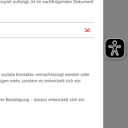
sspiel aufzeigt, ist im nachfolgenden Dokument
d soziale Kontakte, vernachlässigt werden oder
ügen mehr, sondern es entwickelt sich ein
ver Bestätigung – daraus entwickelt sich ein