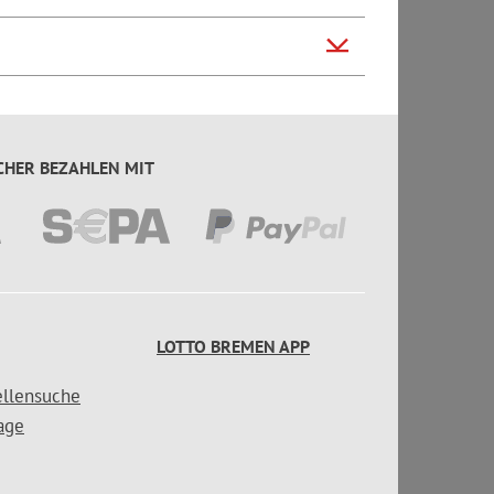
CHER BEZAHLEN MIT
LOTTO BREMEN APP
llensuche
age